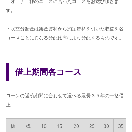
オーナー様のニーズに合ったコースをお選び頂きま
す。
・収益分配金は集金賃料から約定賃料を引いた収益を各
コースごとに異なる分配比率により分配するものです。
借上期間各コース
ローンの返済期間に合わせて選べる最長３５年の一括借
上
物
構
10
15
20
25
30
35