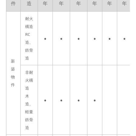
件
造
年
年
年
年
年
年
耐火
構造
RC
●
●
●
●
●
●
造、
鉄骨
造
新
築
非耐
物
火構
件
造
木
●
●
●
●
造、
軽量
鉄骨
造