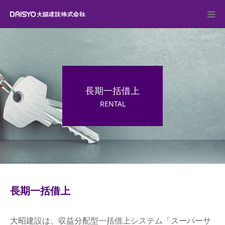
不動産情報
施工実績
長期一括借上
長期一括借上
RENTAL
会社案内
求人情報
お問い合わせ
長期一括借上
大昭建設は、収益分配型一括借上システム「スーパーサ